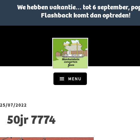
We hebben vakantie… tot 6 september, po
Flashback komt dan optreden!
Skip
Skip
to
to
main
footer
content
MENU
25/07/2022
50jr 7774