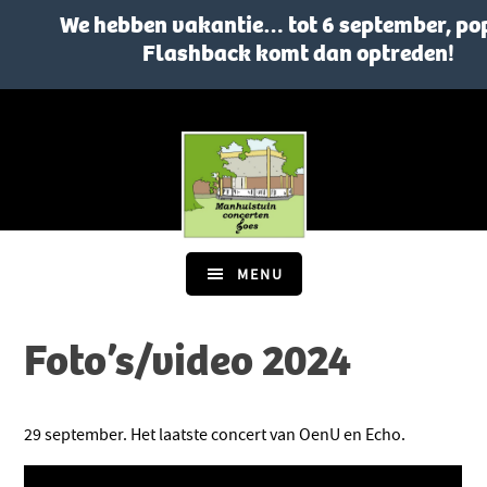
We hebben vakantie… tot 6 september, po
Flashback komt dan optreden!
Skip
Skip
to
to
main
footer
content
MENU
Foto’s/video 2024
29 september. Het laatste concert van OenU en Echo.