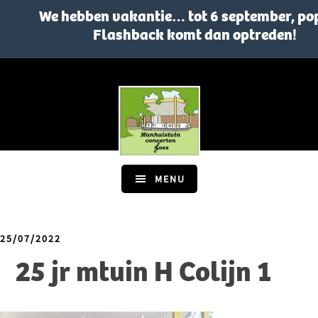
We hebben vakantie… tot 6 september, po
Flashback komt dan optreden!
Skip
Skip
to
to
main
footer
content
MENU
25/07/2022
25 jr mtuin H Colijn 1